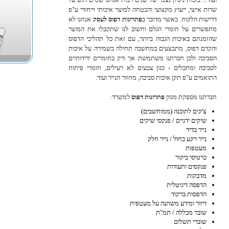
שרות אישי, ייעוץ מקצועי והבטחה למוצר איכותי וייחודי ע"פ
דרישות הלקוח. כאשר מדובר ב
פתרונות דפוס לעסק
אנחנו לא
מתפשרים על חומרי הגלם וחשוב לנו שתקבלו את המוצר
שהזמנתם באיכות הגבוה ביותר, עם זאת כל תהליכי הדפוס
והקדם דפוס, מתבצעים במחשבה תחילה בשמירה על איכות
הסביבה ולכן חברתנו משתמשת אך ורק בחומרים ידידותיים
לסביבה ומתכלים - כגון צבעים לא רעילים, חומרי פיתוח
התואמים ע"פ תקן איכות סביבה, מחזור הנייר ועוד.
חברתנו מספקת מגוון
פתרונות דפוס
למשרד:
צ'קים לתוכנה (ממוחשבים)
שיקים ידניים / פנקסי שיקים
נייר בדיד
נייר רקע כחול / נייר חלק
מעטפות
כרטיסי ביקור
פנקסים ותעודות
מדבקות
הדפסה דיגיטלית
הדפסות ברקוד
דיוור ומידע משתנה על מעטפית
שובר מכללה / תמ"ת
שוברי תשלום