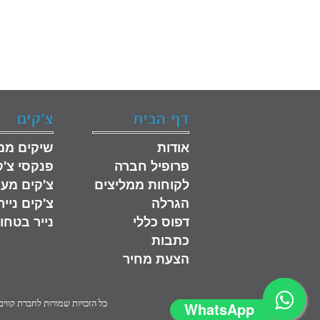
דף הבית
צ'קים
אודות
שיקים ממ
פרופיל חברה
פנקסי צ'ק
לקוחות ממליצים
צ'קים מעו
הגרלה
צ'קים ניי
דפוס כללי
נייר בטחונ
כתבות
הצעת מחיר
כל הזכויות שמורות לחברת קווי
WhatsApp