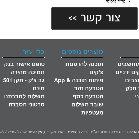
פלייר פרסומי
<< צור קשר
מוצרים נוספים
כלי עזר
וחשבים
תוכנה להדפסת
טופס אישור בנק
ים ידניים
צ'קים
תמיכה מהירה
צבים
פיתוח תוכנה & App
גב צ'ק - תקן 501
ר חלק
הטבעה זהב
חינם
י
הטבעה כסף
תשלום לחברתנו
שובר תשלום
סרטוני הסברה
מעטפיות
ם הפקות דפוס פיתוח תוכנה בע''מ --> כל החומרים באתר מקוריים, אין להשתמש / להעתיק / ל