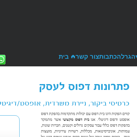
הגרלה
כתבות
צור קשר
בית
פתרונות דפוס לעסק
כרטיסי ביקור, ניירת משרדית, אופסט/דיגיטלי
קווים הפקות הינו בית דפוס עם יכולות מתקדמות בהפקת דפוס
אופסט ודפוס דיגיטלי. אנו
בית דפוס מקצועי
אשר מתמקד
בהפקות דפוס כללי עבור עסקים גדולים וקטנים, חברות שונות,
עמותות, אוניברסיטאות, מכללות, רשויות עירוניות, מועצות
ועוד... בזכות ניסיון נצבר של שנים רבות אנחנו שמים דגש על