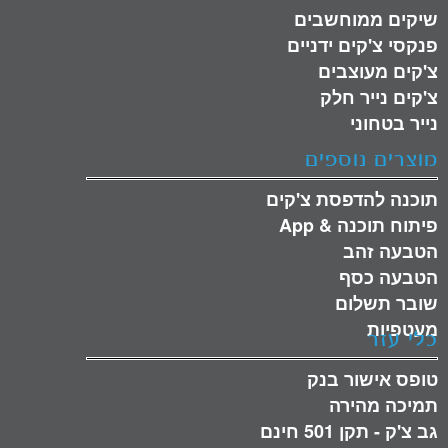
שיקים ממוחשבים
פנקסי צ'קים ידניים
צ'קים מעוצבים
צ'קים נייר חלק
נייר בטחוני
מוצרים נוספים
תוכנה להדפסת צ'קים
פיתוח תוכנה & App
הטבעה זהב
הטבעה כסף
שובר תשלום
מעטפיות
כלי עזר
טופס אישור בנק
תמיכה מהירה
גב צ'ק - תקן 501 חינם