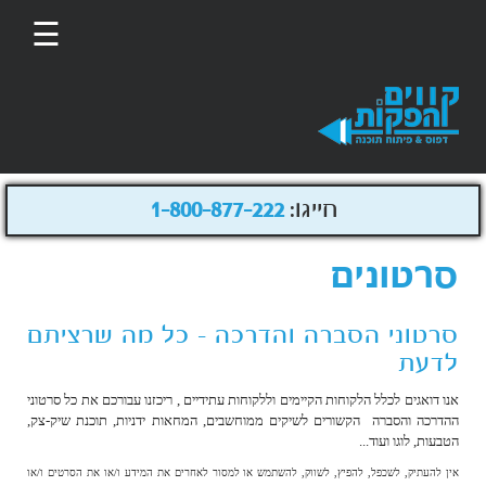
☰
חייגו:
1-800-877-222
סרטונים
סרטוני הסברה והדרכה - כל מה שרציתם
לדעת
אנו דואגים לכלל הלקוחות הקיימים וללקוחות עתידיים , ריכזנו עבורכם את כל סרטוני
ההדרכה והסברה הקשורים לשיקים ממוחשבים, המחאות ידניות, תוכנת שיק-צק,
הטבעות, לוגו ועוד...
אין להעתיק, לשכפל, להפיץ, לשווק, להשתמש או למסור לאחרים את המידע ו/או את הסרטים ו/או