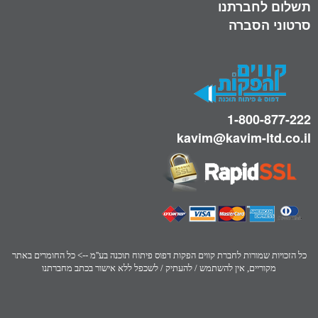
תשלום לחברתנו
סרטוני הסברה
1-800-877-222
kavim@kavim-ltd.co.il
כל הזכויות שמורות לחברת קווים הפקות דפוס פיתוח תוכנה בע''מ --> כל החומרים באתר
מקוריים, אין להשתמש / להעתיק / לשכפל ללא אישור בכתב מחברתנו