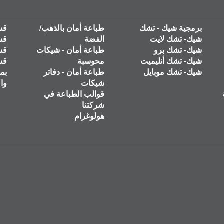
برمجية شيك - تشك
طباعة أمان بالذهب/
قس
شيك- تشك لايت
الفضة
قس
شيك- تشك برو
طباعة أمان - شيكات
قس
شيك- تشك أنليميت
محوسبة
قس
شيك- تشك موبايل
طباعة أمان - دفاتر
بم
شيكات
وال
قوالب الطباعة في
شركتنا
هولوغرام